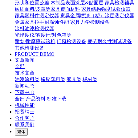
形状和位置公差
木制品表面涂层&贴面层
家具检测辅具
纺织面料/皮革等家具覆面材料
家具结构强度试验仪器
家具塑料件测定仪器
家具金属喷漆（塑）涂层测定仪器
金属家具拉手耐腐蚀性能
家具力学检测设备
涂料油漆检测仪器
光泽度仪/雾度计/对色箱等
耐划/耐摩擦试验机
门窗检测设备
疲劳耐久性测试设备
其他检测设备
PRODUCT DEMO
文章新闻
全部
技术文章
油漆涂料类
橡胶塑料类
家具类
板材类
新闻动态
下载中心
全部
产品资料
标准下载
机械性能
招贤纳士
合作客户
联系我们
繁体