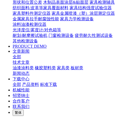
形状和位置公差
木制品表面涂层&贴面层
家具检测辅具
纺织面料/皮革等家具覆面材料
家具结构强度试验仪器
家具塑料件测定仪器
家具金属喷漆（塑）涂层测定仪器
金属家具拉手耐腐蚀性能
家具力学检测设备
涂料油漆检测仪器
光泽度仪/雾度计/对色箱等
耐划/耐摩擦试验机
门窗检测设备
疲劳耐久性测试设备
其他检测设备
PRODUCT DEMO
文章新闻
全部
技术文章
油漆涂料类
橡胶塑料类
家具类
板材类
新闻动态
下载中心
全部
产品资料
标准下载
机械性能
招贤纳士
合作客户
联系我们
繁体