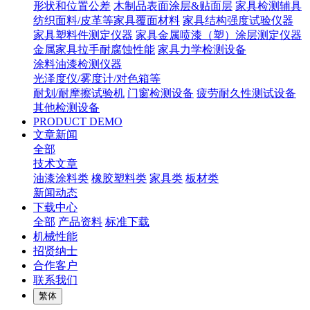
形状和位置公差
木制品表面涂层&贴面层
家具检测辅具
纺织面料/皮革等家具覆面材料
家具结构强度试验仪器
家具塑料件测定仪器
家具金属喷漆（塑）涂层测定仪器
金属家具拉手耐腐蚀性能
家具力学检测设备
涂料油漆检测仪器
光泽度仪/雾度计/对色箱等
耐划/耐摩擦试验机
门窗检测设备
疲劳耐久性测试设备
其他检测设备
PRODUCT DEMO
文章新闻
全部
技术文章
油漆涂料类
橡胶塑料类
家具类
板材类
新闻动态
下载中心
全部
产品资料
标准下载
机械性能
招贤纳士
合作客户
联系我们
繁体