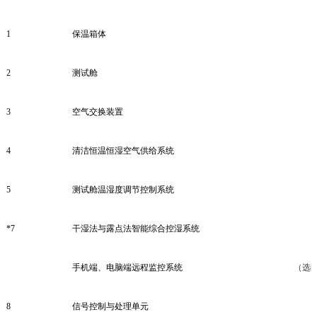
1
保温箱体
2
测试舱
3
空气交换装置
4
清洁恒温恒湿空气供给系统
5
测试舱温湿度调节控制系统
*7
干湿法与露点法智能综合控湿系统
手机端、电脑端远程监控系统
（选
8
信号控制与处理单元