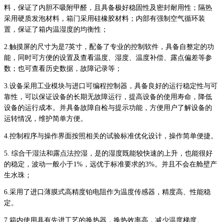
料，保证了内胆不吸附甲醛，且具备极好稳固性及密封耐用性；隔热
采用硬质发泡材料，箱门采用硅橡胶材料；内部有强制空气循环装
置，保证了箱内温湿度的均衡性；
2.
触摸屏的尺寸为是7英寸，配备了专业的控制软件，具备自整定的功
能，同时可方便的设置及查看温度、湿度、温度补偿、露点偏差等参
数；也可查看历史数据，故障记录等；
3.
设备采用工业模块与进口可编程控制器，具备良好的运行稳定性与可
靠性，可以保证设备的长期无故障运行，提高设备的使用寿命，降低
设备的运行成本。并具备故障自检与提示功能，方便用户了解设备的
运转情况，维护简单方便。
4.
控制程序与操作界面按照相关的试验标准优化设计，操作简单便捷。
5.
综合干湿法和露点法控湿，是的湿度既能较快速的上升，也能很好
的稳定，
波动一般小于1%，远优于标准要求的3%。并且不会在舱壁产
生水珠；
6.
采用了进口薄膜式高精度铂电阻作为温度传感器，精度高、性能稳
定。
7.
箱内使用具有先进工艺的换热器，换热效率高，减少温度梯度。