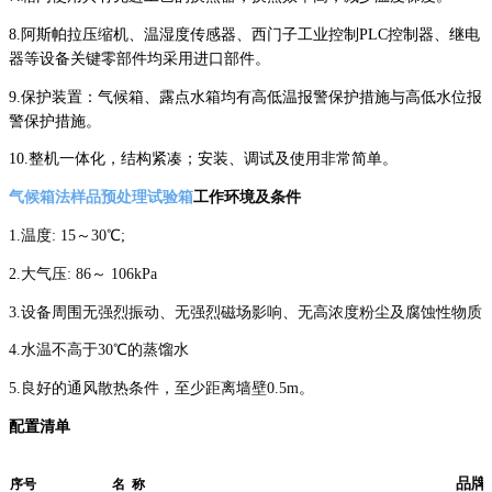
8.
阿斯帕拉压缩机、温湿度传感器、西门子工业控制PLC控制器、继电
器等设备关键零部件均采用进口部件。
9.
保护装置：气候箱、露点水箱均有高低温报警保护措施与高低水位报
警保护措施。
10.
整机一体化，结构紧凑；安装、调试及使用非常简单。
气候箱法样品预处理试验箱
工作环境及条件
1.
温度: 15～30℃;
2.
大气压: 86～ 106kPa
3.
设备周围无强烈振动、无强烈磁场影响、无高浓度粉尘及腐蚀性物质
4.
水温不高于30℃的蒸馏水
5.
良好的通风散热条件，至少距离墙壁0.5m。
配置清单
品牌
序号
名 称