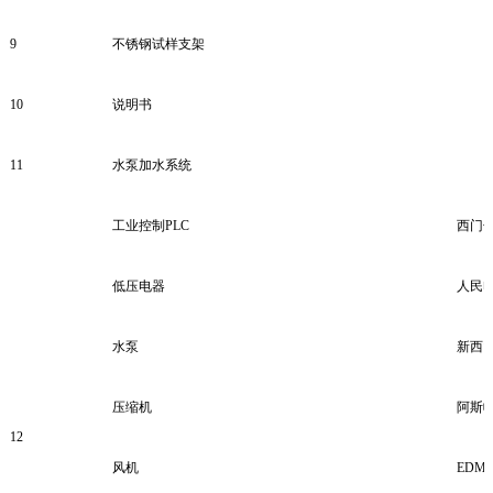
9
不锈钢试样支架
10
说明书
11
水泵加水系统
工业控制PLC
西门
低压电器
人民
水泵
新西
压缩机
阿斯
12
风机
EDM