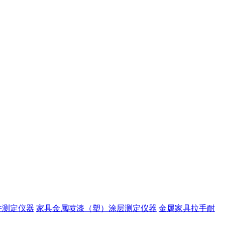
件测定仪器
家具金属喷漆（塑）涂层测定仪器
金属家具拉手耐