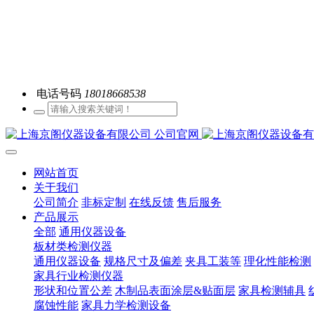
电话号码
18018668538
网站首页
关于我们
公司简介
非标定制
在线反馈
售后服务
产品展示
全部
通用仪器设备
板材类检测仪器
通用仪器设备
规格尺寸及偏差
夹具工装等
理化性能检测
家具行业检测仪器
形状和位置公差
木制品表面涂层&贴面层
家具检测辅具
腐蚀性能
家具力学检测设备