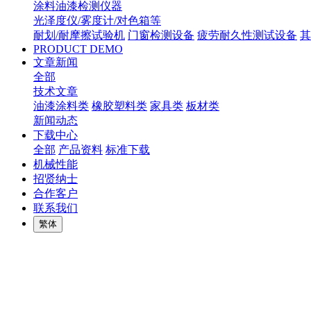
涂料油漆检测仪器
光泽度仪/雾度计/对色箱等
耐划/耐摩擦试验机
门窗检测设备
疲劳耐久性测试设备
其
PRODUCT DEMO
文章新闻
全部
技术文章
油漆涂料类
橡胶塑料类
家具类
板材类
新闻动态
下载中心
全部
产品资料
标准下载
机械性能
招贤纳士
合作客户
联系我们
繁体