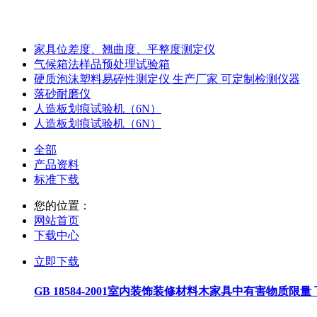
家具位差度、翘曲度、平整度测定仪
气候箱法样品预处理试验箱
硬质泡沫塑料易碎性测定仪 生产厂家 可定制检测仪器
落砂耐磨仪
人造板划痕试验机（6N）
人造板划痕试验机（6N）
全部
产品资料
标准下载
您的位置：
网站首页
下载中心
立即下载
GB 18584-2001室内装饰装修材料木家具中有害物质限量