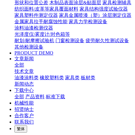
形状和位置公差
木制品表面涂层&贴面层
家具检测辅具
纺织面料/皮革等家具覆面材料
家具结构强度试验仪器
家具塑料件测定仪器
家具金属喷漆（塑）涂层测定仪器
金属家具拉手耐腐蚀性能
家具力学检测设备
涂料油漆检测仪器
光泽度仪/雾度计/对色箱等
耐划/耐摩擦试验机
门窗检测设备
疲劳耐久性测试设备
其他检测设备
PRODUCT DEMO
文章新闻
全部
技术文章
油漆涂料类
橡胶塑料类
家具类
板材类
新闻动态
下载中心
全部
产品资料
标准下载
机械性能
招贤纳士
合作客户
联系我们
繁体