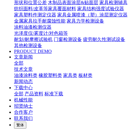
形状和位置公差
木制品表面涂层&贴面层
家具检测辅具
纺织面料/皮革等家具覆面材料
家具结构强度试验仪器
家具塑料件测定仪器
家具金属喷漆（塑）涂层测定仪器
金属家具拉手耐腐蚀性能
家具力学检测设备
涂料油漆检测仪器
光泽度仪/雾度计/对色箱等
耐划/耐摩擦试验机
门窗检测设备
疲劳耐久性测试设备
其他检测设备
PRODUCT DEMO
文章新闻
全部
技术文章
油漆涂料类
橡胶塑料类
家具类
板材类
新闻动态
下载中心
全部
产品资料
标准下载
机械性能
招贤纳士
合作客户
联系我们
繁体