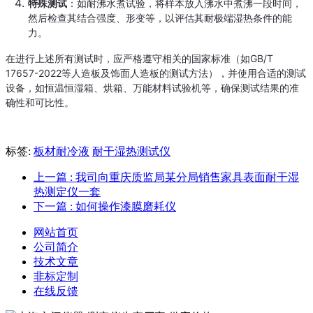
特殊测试
：如耐沸水煮试验，将样本放入沸水中煮沸一段时间，
然后检查其结合强度、形变等，以评估其耐极端湿热条件的能
力。
在进行上述所有测试时，应严格遵守相关的国家标准（如GB/T 
17657-2022等人造板及饰面人造板的测试方法），并使用合适的测试
设备，如恒温恒湿箱、烘箱、万能材料试验机等，确保测试结果的准
确性和可比性。
标签:
板材耐冷液
耐干湿热测试仪
上一篇
: 我司向重庆质监局某分局销售家具表面耐干湿
热测定仪一套
下一篇
: 如何操作漆膜磨耗仪
网站首页
公司简介
技术文章
非标定制
在线反馈