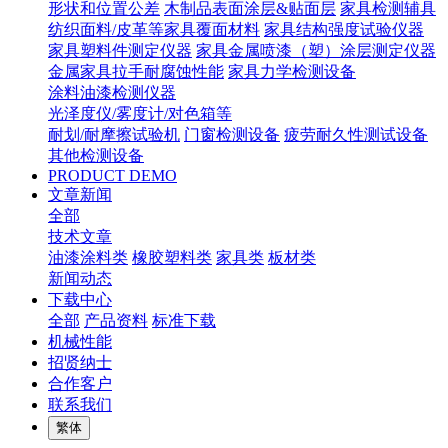
形状和位置公差
木制品表面涂层&贴面层
家具检测辅具
纺织面料/皮革等家具覆面材料
家具结构强度试验仪器
家具塑料件测定仪器
家具金属喷漆（塑）涂层测定仪器
金属家具拉手耐腐蚀性能
家具力学检测设备
涂料油漆检测仪器
光泽度仪/雾度计/对色箱等
耐划/耐摩擦试验机
门窗检测设备
疲劳耐久性测试设备
其他检测设备
PRODUCT DEMO
文章新闻
全部
技术文章
油漆涂料类
橡胶塑料类
家具类
板材类
新闻动态
下载中心
全部
产品资料
标准下载
机械性能
招贤纳士
合作客户
联系我们
繁体