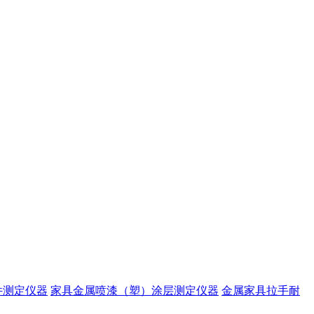
件测定仪器
家具金属喷漆（塑）涂层测定仪器
金属家具拉手耐