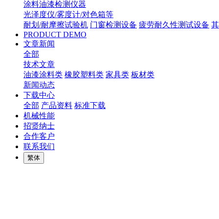
涂料油漆检测仪器
光泽度仪/雾度计/对色箱等
耐划/耐摩擦试验机
门窗检测设备
疲劳耐久性测试设备
其
PRODUCT DEMO
文章新闻
全部
技术文章
油漆涂料类
橡胶塑料类
家具类
板材类
新闻动态
下载中心
全部
产品资料
标准下载
机械性能
招贤纳士
合作客户
联系我们
繁体