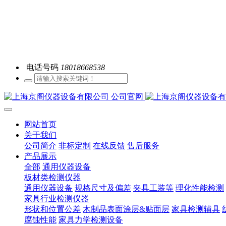
电话号码
18018668538
网站首页
关于我们
公司简介
非标定制
在线反馈
售后服务
产品展示
全部
通用仪器设备
板材类检测仪器
通用仪器设备
规格尺寸及偏差
夹具工装等
理化性能检测
家具行业检测仪器
形状和位置公差
木制品表面涂层&贴面层
家具检测辅具
腐蚀性能
家具力学检测设备