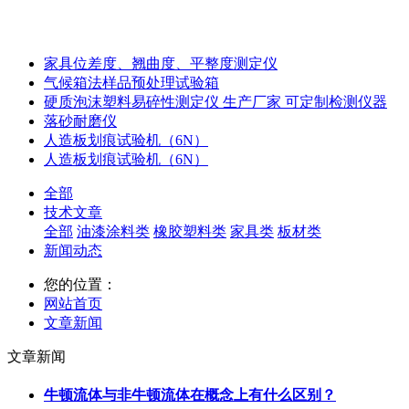
家具位差度、翘曲度、平整度测定仪
气候箱法样品预处理试验箱
硬质泡沫塑料易碎性测定仪 生产厂家 可定制检测仪器
落砂耐磨仪
人造板划痕试验机（6N）
人造板划痕试验机（6N）
全部
技术文章
全部
油漆涂料类
橡胶塑料类
家具类
板材类
新闻动态
您的位置：
网站首页
文章新闻
文章新闻
牛顿流体与非牛顿流体在概念上有什么区别？