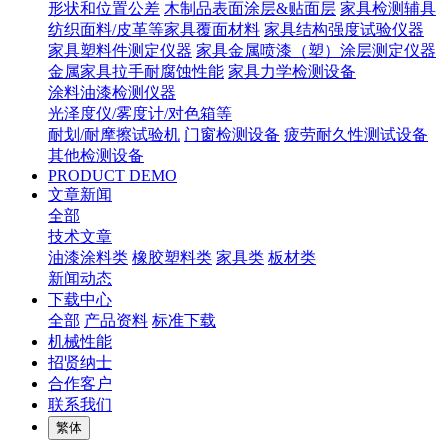
形状和位置公差
木制品表面涂层&贴面层
家具检测辅具
纺织面料/皮革等家具覆面材料
家具结构强度试验仪器
家具塑料件测定仪器
家具金属喷漆（塑）涂层测定仪器
金属家具拉手耐腐蚀性能
家具力学检测设备
涂料油漆检测仪器
光泽度仪/雾度计/对色箱等
耐划/耐摩擦试验机
门窗检测设备
疲劳耐久性测试设备
其他检测设备
PRODUCT DEMO
文章新闻
全部
技术文章
油漆涂料类
橡胶塑料类
家具类
板材类
新闻动态
下载中心
全部
产品资料
标准下载
机械性能
招贤纳士
合作客户
联系我们
繁体