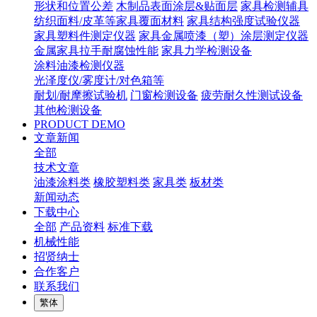
形状和位置公差
木制品表面涂层&贴面层
家具检测辅具
纺织面料/皮革等家具覆面材料
家具结构强度试验仪器
家具塑料件测定仪器
家具金属喷漆（塑）涂层测定仪器
金属家具拉手耐腐蚀性能
家具力学检测设备
涂料油漆检测仪器
光泽度仪/雾度计/对色箱等
耐划/耐摩擦试验机
门窗检测设备
疲劳耐久性测试设备
其他检测设备
PRODUCT DEMO
文章新闻
全部
技术文章
油漆涂料类
橡胶塑料类
家具类
板材类
新闻动态
下载中心
全部
产品资料
标准下载
机械性能
招贤纳士
合作客户
联系我们
繁体