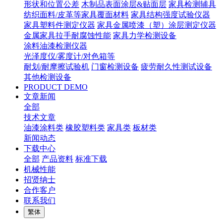
形状和位置公差
木制品表面涂层&贴面层
家具检测辅具
纺织面料/皮革等家具覆面材料
家具结构强度试验仪器
家具塑料件测定仪器
家具金属喷漆（塑）涂层测定仪器
金属家具拉手耐腐蚀性能
家具力学检测设备
涂料油漆检测仪器
光泽度仪/雾度计/对色箱等
耐划/耐摩擦试验机
门窗检测设备
疲劳耐久性测试设备
其他检测设备
PRODUCT DEMO
文章新闻
全部
技术文章
油漆涂料类
橡胶塑料类
家具类
板材类
新闻动态
下载中心
全部
产品资料
标准下载
机械性能
招贤纳士
合作客户
联系我们
繁体