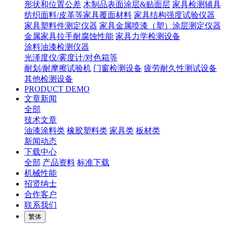
形状和位置公差
木制品表面涂层&贴面层
家具检测辅具
纺织面料/皮革等家具覆面材料
家具结构强度试验仪器
家具塑料件测定仪器
家具金属喷漆（塑）涂层测定仪器
金属家具拉手耐腐蚀性能
家具力学检测设备
涂料油漆检测仪器
光泽度仪/雾度计/对色箱等
耐划/耐摩擦试验机
门窗检测设备
疲劳耐久性测试设备
其他检测设备
PRODUCT DEMO
文章新闻
全部
技术文章
油漆涂料类
橡胶塑料类
家具类
板材类
新闻动态
下载中心
全部
产品资料
标准下载
机械性能
招贤纳士
合作客户
联系我们
繁体