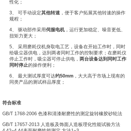
性化；
3、
可手动设定
其他转速
，便于客户拓展其他转速的操作
规程；
4、
驱动部件采用
伺服电机
，运行更加稳定、噪音更低、
扭矩力更大；
5、
采用磨耗仪机身取电工艺，设备在开始工作时，同时
给吸尘器供电，达到两者同时工作的控制要求；在磨耗仪
停止工作时，吸尘器可停止供电，
两台设备达到同时工作
同时停止
的操作便利；
6、
最大测试厚度可达
约50mm
，大大高于市场上现有的
同类产品的测试样品厚度；
符合标准
GB/T 1768-2006
色漆和清漆耐磨性的测定旋转橡胶砂轮法
GB/T 17657-2013 人
造板及饰面人造板理化性能试验方法
4.42~4.44表面耐磨性能测定 方法1~3