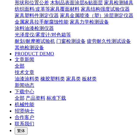
形状和位置公差
木制品表面涂层&贴面层
家具检测辅具
纺织面料/皮革等家具覆面材料
家具结构强度试验仪器
家具塑料件测定仪器
家具金属喷漆（塑）涂层测定仪器
金属家具拉手耐腐蚀性能
家具力学检测设备
涂料油漆检测仪器
光泽度仪/雾度计/对色箱等
耐划/耐摩擦试验机
门窗检测设备
疲劳耐久性测试设备
其他检测设备
PRODUCT DEMO
文章新闻
全部
技术文章
油漆涂料类
橡胶塑料类
家具类
板材类
新闻动态
下载中心
全部
产品资料
标准下载
机械性能
招贤纳士
合作客户
联系我们
繁体