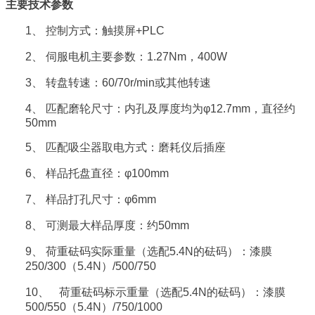
主要技术参数
1、
控制方式：触摸屏+PLC
2、
伺服电机主要参数：1.27Nm，400W
3、
转盘转速：60/70r/min或其他转速
4、
匹配磨轮尺寸：内孔及厚度均为φ12.7mm，直径约
50mm
5、
匹配吸尘器取电方式：磨耗仪后插座
6、
样品托盘直径：φ100mm
7、
样品打孔尺寸：φ6mm
8、
可测最大样品厚度：约50mm
9、
荷重砝码实际重量（选配5.4N的砝码）：漆膜
250/300（5.4N）/500/750
10、
荷重砝码标示重量（选配5.4N的砝码）：漆膜
500/550（5.4N）/750/1000