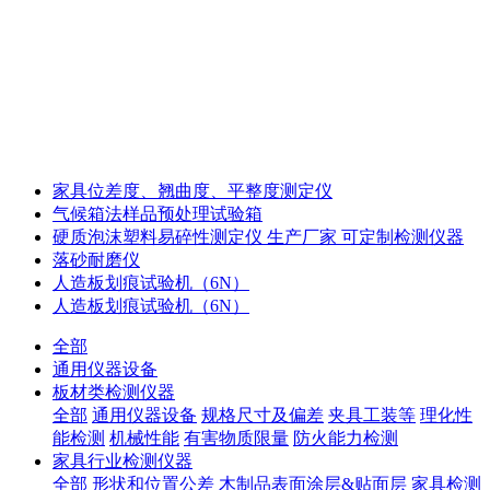
家具位差度、翘曲度、平整度测定仪
气候箱法样品预处理试验箱
硬质泡沫塑料易碎性测定仪 生产厂家 可定制检测仪器
落砂耐磨仪
人造板划痕试验机（6N）
人造板划痕试验机（6N）
全部
通用仪器设备
板材类检测仪器
全部
通用仪器设备
规格尺寸及偏差
夹具工装等
理化性
能检测
机械性能
有害物质限量
防火能力检测
家具行业检测仪器
全部
形状和位置公差
木制品表面涂层&贴面层
家具检测