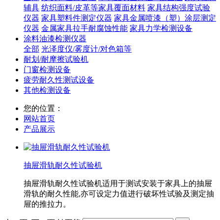
辅具
纺织面料/皮革等家具覆面材料
家具结构强度试验
仪器
家具塑料件测定仪器
家具金属喷漆（塑）涂层测定
仪器
金属家具拉手耐腐蚀性能
家具力学检测设备
涂料油漆检测仪器
全部
光泽度仪/雾度计/对色箱等
耐划/耐摩擦试验机
门窗检测设备
疲劳耐久性测试设备
其他检测设备
您的位置：
网站首页
产品展示
抽屉滑轨耐久性试验机
抽屉滑轨耐久性试验机适用于测试安装于家具上的抽屉
滑轨的耐久性能,亦可设定力值进行破坏性试验及测定抽
屉的推拉力。