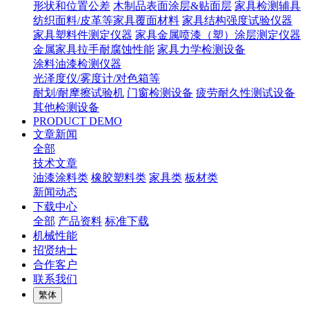
形状和位置公差
木制品表面涂层&贴面层
家具检测辅具
纺织面料/皮革等家具覆面材料
家具结构强度试验仪器
家具塑料件测定仪器
家具金属喷漆（塑）涂层测定仪器
金属家具拉手耐腐蚀性能
家具力学检测设备
涂料油漆检测仪器
光泽度仪/雾度计/对色箱等
耐划/耐摩擦试验机
门窗检测设备
疲劳耐久性测试设备
其他检测设备
PRODUCT DEMO
文章新闻
全部
技术文章
油漆涂料类
橡胶塑料类
家具类
板材类
新闻动态
下载中心
全部
产品资料
标准下载
机械性能
招贤纳士
合作客户
联系我们
繁体