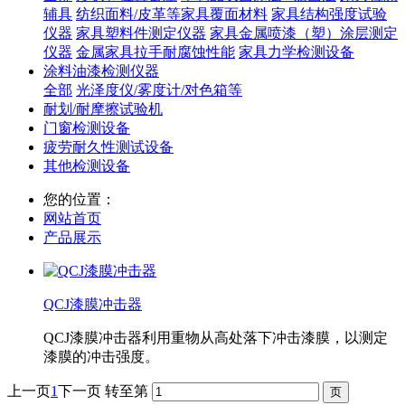
辅具
纺织面料/皮革等家具覆面材料
家具结构强度试验
仪器
家具塑料件测定仪器
家具金属喷漆（塑）涂层测定
仪器
金属家具拉手耐腐蚀性能
家具力学检测设备
涂料油漆检测仪器
全部
光泽度仪/雾度计/对色箱等
耐划/耐摩擦试验机
门窗检测设备
疲劳耐久性测试设备
其他检测设备
您的位置：
网站首页
产品展示
QCJ漆膜冲击器
QCJ漆膜冲击器利用重物从高处落下冲击漆膜，以测定
漆膜的冲击强度。
上一页
1
下一页
转至第