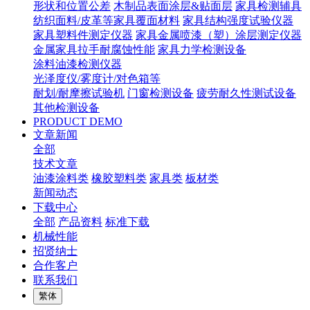
形状和位置公差
木制品表面涂层&贴面层
家具检测辅具
纺织面料/皮革等家具覆面材料
家具结构强度试验仪器
家具塑料件测定仪器
家具金属喷漆（塑）涂层测定仪器
金属家具拉手耐腐蚀性能
家具力学检测设备
涂料油漆检测仪器
光泽度仪/雾度计/对色箱等
耐划/耐摩擦试验机
门窗检测设备
疲劳耐久性测试设备
其他检测设备
PRODUCT DEMO
文章新闻
全部
技术文章
油漆涂料类
橡胶塑料类
家具类
板材类
新闻动态
下载中心
全部
产品资料
标准下载
机械性能
招贤纳士
合作客户
联系我们
繁体