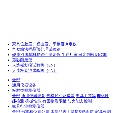
家具位差度、翘曲度、平整度测定仪
气候箱法样品预处理试验箱
硬质泡沫塑料易碎性测定仪 生产厂家 可定制检测仪器
落砂耐磨仪
人造板划痕试验机（6N）
人造板划痕试验机（6N）
全部
通用仪器设备
板材类检测仪器
全部
通用仪器设备
规格尺寸及偏差
夹具工装等
理化性
能检测
机械性能
有害物质限量
防火能力检测
家具行业检测仪器
全部
形状和位置公差
木制品表面涂层&贴面层
家具检测