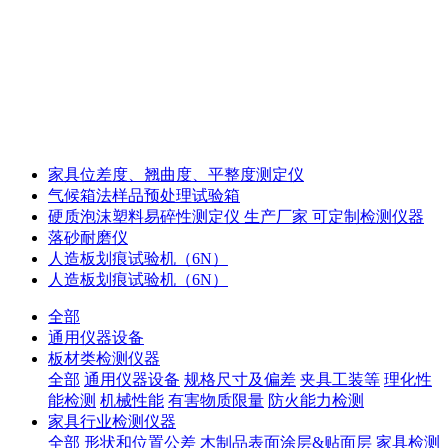
家具位差度、翘曲度、平整度测定仪
气候箱法样品预处理试验箱
硬质泡沫塑料易碎性测定仪 生产厂家 可定制检测仪器
落砂耐磨仪
人造板划痕试验机（6N）
人造板划痕试验机（6N）
全部
通用仪器设备
板材类检测仪器
全部
通用仪器设备
规格尺寸及偏差
夹具工装等
理化性
能检测
机械性能
有害物质限量
防火能力检测
家具行业检测仪器
全部
形状和位置公差
木制品表面涂层&贴面层
家具检测