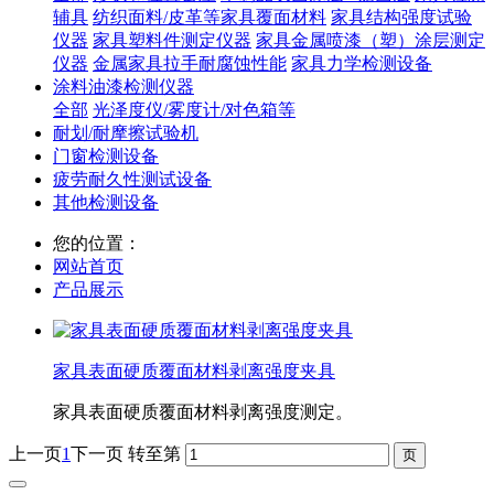
辅具
纺织面料/皮革等家具覆面材料
家具结构强度试验
仪器
家具塑料件测定仪器
家具金属喷漆（塑）涂层测定
仪器
金属家具拉手耐腐蚀性能
家具力学检测设备
涂料油漆检测仪器
全部
光泽度仪/雾度计/对色箱等
耐划/耐摩擦试验机
门窗检测设备
疲劳耐久性测试设备
其他检测设备
您的位置：
网站首页
产品展示
家具表面硬质覆面材料剥离强度夹具
家具表面硬质覆面材料剥离强度测定。
上一页
1
下一页
转至第