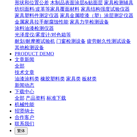
形状和位置公差
木制品表面涂层&贴面层
家具检测辅具
纺织面料/皮革等家具覆面材料
家具结构强度试验仪器
家具塑料件测定仪器
家具金属喷漆（塑）涂层测定仪器
金属家具拉手耐腐蚀性能
家具力学检测设备
涂料油漆检测仪器
光泽度仪/雾度计/对色箱等
耐划/耐摩擦试验机
门窗检测设备
疲劳耐久性测试设备
其他检测设备
PRODUCT DEMO
文章新闻
全部
技术文章
油漆涂料类
橡胶塑料类
家具类
板材类
新闻动态
下载中心
全部
产品资料
标准下载
机械性能
招贤纳士
合作客户
联系我们
繁体