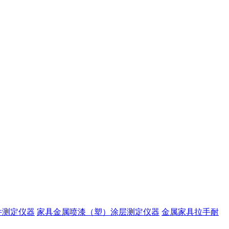
件测定仪器
家具金属喷漆（塑）涂层测定仪器
金属家具拉手耐