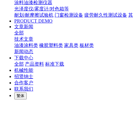
涂料油漆检测仪器
光泽度仪/雾度计/对色箱等
耐划/耐摩擦试验机
门窗检测设备
疲劳耐久性测试设备
其
PRODUCT DEMO
文章新闻
全部
技术文章
油漆涂料类
橡胶塑料类
家具类
板材类
新闻动态
下载中心
全部
产品资料
标准下载
机械性能
招贤纳士
合作客户
联系我们
繁体