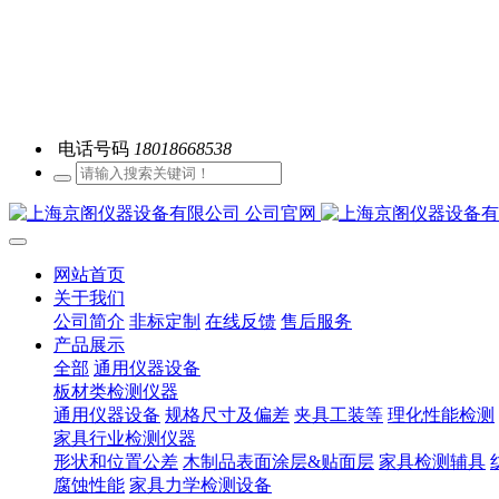
电话号码
18018668538
网站首页
关于我们
公司简介
非标定制
在线反馈
售后服务
产品展示
全部
通用仪器设备
板材类检测仪器
通用仪器设备
规格尺寸及偏差
夹具工装等
理化性能检测
家具行业检测仪器
形状和位置公差
木制品表面涂层&贴面层
家具检测辅具
腐蚀性能
家具力学检测设备