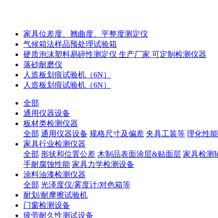
家具位差度、翘曲度、平整度测定仪
气候箱法样品预处理试验箱
硬质泡沫塑料易碎性测定仪 生产厂家 可定制检测仪器
落砂耐磨仪
人造板划痕试验机（6N）
人造板划痕试验机（6N）
全部
通用仪器设备
板材类检测仪器
全部
通用仪器设备
规格尺寸及偏差
夹具工装等
理化性能
家具行业检测仪器
全部
形状和位置公差
木制品表面涂层&贴面层
家具检测
手耐腐蚀性能
家具力学检测设备
涂料油漆检测仪器
全部
光泽度仪/雾度计/对色箱等
耐划/耐摩擦试验机
门窗检测设备
疲劳耐久性测试设备