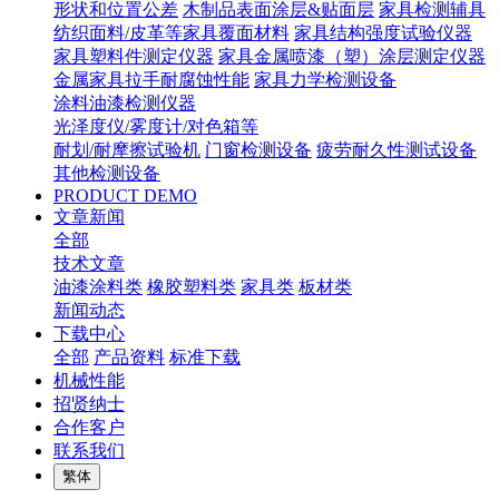
形状和位置公差
木制品表面涂层&贴面层
家具检测辅具
纺织面料/皮革等家具覆面材料
家具结构强度试验仪器
家具塑料件测定仪器
家具金属喷漆（塑）涂层测定仪器
金属家具拉手耐腐蚀性能
家具力学检测设备
涂料油漆检测仪器
光泽度仪/雾度计/对色箱等
耐划/耐摩擦试验机
门窗检测设备
疲劳耐久性测试设备
其他检测设备
PRODUCT DEMO
文章新闻
全部
技术文章
油漆涂料类
橡胶塑料类
家具类
板材类
新闻动态
下载中心
全部
产品资料
标准下载
机械性能
招贤纳士
合作客户
联系我们
繁体