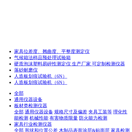
家具位差度、翘曲度、平整度测定仪
气候箱法样品预处理试验箱
硬质泡沫塑料易碎性测定仪 生产厂家 可定制检测仪器
落砂耐磨仪
人造板划痕试验机（6N）
人造板划痕试验机（6N）
全部
通用仪器设备
板材类检测仪器
全部
通用仪器设备
规格尺寸及偏差
夹具工装等
理化性
能检测
机械性能
有害物质限量
防火能力检测
家具行业检测仪器
全部
形状和位置公差
木制品表面涂层&贴面层
家具检测