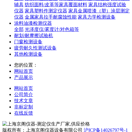
辅具
纺织面料/皮革等家具覆面材料
家具结构强度试验
仪器
家具塑料件测定仪器
家具金属喷漆（塑）涂层测定
仪器
金属家具拉手耐腐蚀性能
家具力学检测设备
涂料油漆检测仪器
全部
光泽度仪/雾度计/对色箱等
耐划/耐摩擦试验机
门窗检测设备
疲劳耐久性测试设备
其他检测设备
您的位置：
网站首页
产品展示
网站首页
公司简介
技术文章
非标定制
在线反馈
版权所有：上海京阁仪器设备有限公司
沪ICP备14026797号-1