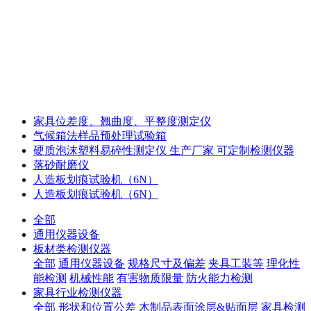
家具位差度、翘曲度、平整度测定仪
气候箱法样品预处理试验箱
硬质泡沫塑料易碎性测定仪 生产厂家 可定制检测仪器
落砂耐磨仪
人造板划痕试验机（6N）
人造板划痕试验机（6N）
全部
通用仪器设备
板材类检测仪器
全部
通用仪器设备
规格尺寸及偏差
夹具工装等
理化性
能检测
机械性能
有害物质限量
防火能力检测
家具行业检测仪器
全部
形状和位置公差
木制品表面涂层&贴面层
家具检测