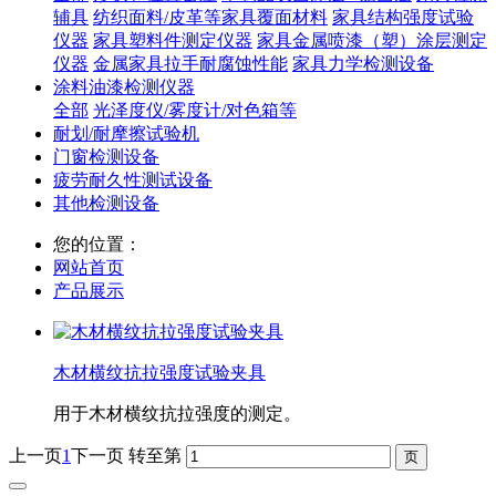
辅具
纺织面料/皮革等家具覆面材料
家具结构强度试验
仪器
家具塑料件测定仪器
家具金属喷漆（塑）涂层测定
仪器
金属家具拉手耐腐蚀性能
家具力学检测设备
涂料油漆检测仪器
全部
光泽度仪/雾度计/对色箱等
耐划/耐摩擦试验机
门窗检测设备
疲劳耐久性测试设备
其他检测设备
您的位置：
网站首页
产品展示
木材横纹抗拉强度试验夹具
用于木材横纹抗拉强度的测定。
上一页
1
下一页
转至第