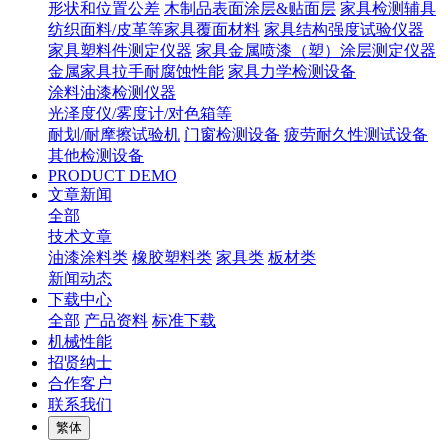
形状和位置公差
木制品表面涂层&贴面层
家具检测辅具
纺织面料/皮革等家具覆面材料
家具结构强度试验仪器
家具塑料件测定仪器
家具金属喷漆（塑）涂层测定仪器
金属家具拉手耐腐蚀性能
家具力学检测设备
涂料油漆检测仪器
光泽度仪/雾度计/对色箱等
耐划/耐摩擦试验机
门窗检测设备
疲劳耐久性测试设备
其他检测设备
PRODUCT DEMO
文章新闻
全部
技术文章
油漆涂料类
橡胶塑料类
家具类
板材类
新闻动态
下载中心
全部
产品资料
标准下载
机械性能
招贤纳士
合作客户
联系我们
繁体