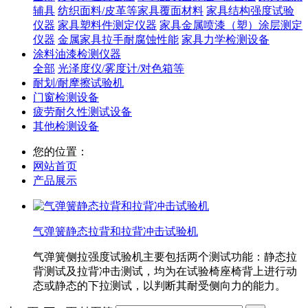
辅具
纺织面料/皮革等家具覆面材料
家具结构强度试验
仪器
家具塑料件测定仪器
家具金属喷漆（塑）涂层测定
仪器
金属家具拉手耐腐蚀性能
家具力学检测设备
涂料油漆检测仪器
全部
光泽度仪/雾度计/对色箱等
耐划/耐摩擦试验机
门窗检测设备
疲劳耐久性测试设备
其他检测设备
您的位置：
网站首页
产品展示
气弹簧静态拉背和拉背冲击试验机
气弹簧侧拉强度试验机主要包括两个测试功能：静态拉
背测试及拉背冲击测试，均为在试验椅座椅背上进行动
态或静态的下拉测试，以判断其耐受侧向力的能力。