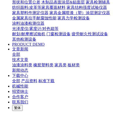
形状和位置公差
木制品表面涂层&贴面层
家具检测辅具
纺织面料/皮革等家具覆面材料
家具结构强度试验仪器
家具塑料件测定仪器
家具金属喷漆（塑）涂层测定仪器
金属家具拉手耐腐蚀性能
家具力学检测设备
涂料油漆检测仪器
光泽度仪/雾度计/对色箱等
耐划/耐摩擦试验机
门窗检测设备
疲劳耐久性测试设备
其他检测设备
PRODUCT DEMO
文章新闻
全部
技术文章
油漆涂料类
橡胶塑料类
家具类
板材类
新闻动态
下载中心
全部
产品资料
标准下载
机械性能
招贤纳士
合作客户
联系我们
繁体