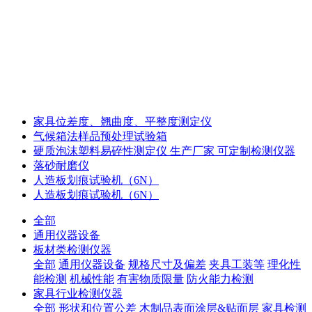
家具位差度、翘曲度、平整度测定仪
气候箱法样品预处理试验箱
硬质泡沫塑料易碎性测定仪 生产厂家 可定制检测仪器
落砂耐磨仪
人造板划痕试验机（6N）
人造板划痕试验机（6N）
全部
通用仪器设备
板材类检测仪器
全部
通用仪器设备
规格尺寸及偏差
夹具工装等
理化性
能检测
机械性能
有害物质限量
防火能力检测
家具行业检测仪器
全部
形状和位置公差
木制品表面涂层&贴面层
家具检测