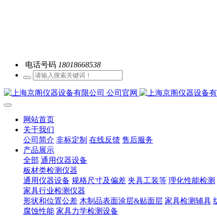
电话号码
18018668538
网站首页
关于我们
公司简介
非标定制
在线反馈
售后服务
产品展示
全部
通用仪器设备
板材类检测仪器
通用仪器设备
规格尺寸及偏差
夹具工装等
理化性能检测
家具行业检测仪器
形状和位置公差
木制品表面涂层&贴面层
家具检测辅具
腐蚀性能
家具力学检测设备