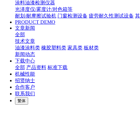
涂料油漆检测仪器
光泽度仪/雾度计/对色箱等
耐划/耐摩擦试验机
门窗检测设备
疲劳耐久性测试设备
其
PRODUCT DEMO
文章新闻
全部
技术文章
油漆涂料类
橡胶塑料类
家具类
板材类
新闻动态
下载中心
全部
产品资料
标准下载
机械性能
招贤纳士
合作客户
联系我们
繁体