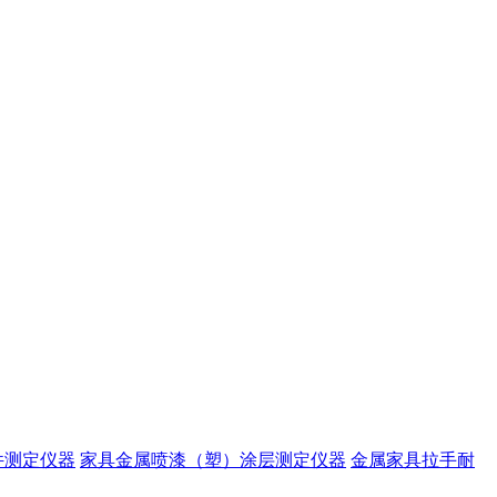
件测定仪器
家具金属喷漆（塑）涂层测定仪器
金属家具拉手耐