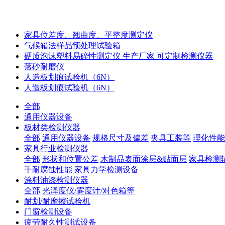
家具位差度、翘曲度、平整度测定仪
气候箱法样品预处理试验箱
硬质泡沫塑料易碎性测定仪 生产厂家 可定制检测仪器
落砂耐磨仪
人造板划痕试验机（6N）
人造板划痕试验机（6N）
全部
通用仪器设备
板材类检测仪器
全部
通用仪器设备
规格尺寸及偏差
夹具工装等
理化性能
家具行业检测仪器
全部
形状和位置公差
木制品表面涂层&贴面层
家具检测
手耐腐蚀性能
家具力学检测设备
涂料油漆检测仪器
全部
光泽度仪/雾度计/对色箱等
耐划/耐摩擦试验机
门窗检测设备
疲劳耐久性测试设备