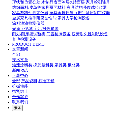
形状和位置公差
木制品表面涂层&贴面层
家具检测辅具
纺织面料/皮革等家具覆面材料
家具结构强度试验仪器
家具塑料件测定仪器
家具金属喷漆（塑）涂层测定仪器
金属家具拉手耐腐蚀性能
家具力学检测设备
涂料油漆检测仪器
光泽度仪/雾度计/对色箱等
耐划/耐摩擦试验机
门窗检测设备
疲劳耐久性测试设备
其他检测设备
PRODUCT DEMO
文章新闻
全部
技术文章
油漆涂料类
橡胶塑料类
家具类
板材类
新闻动态
下载中心
全部
产品资料
标准下载
机械性能
招贤纳士
合作客户
联系我们
繁体