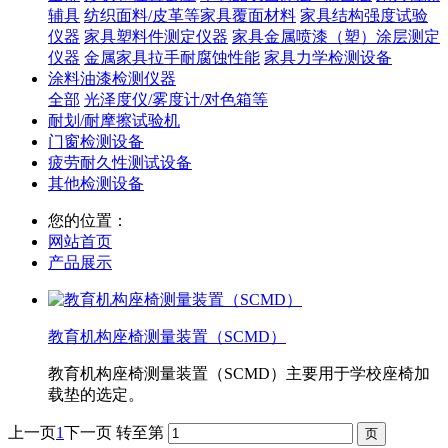
辅具
纺织面料/皮革等家具覆面材料
家具结构强度试验
仪器
家具塑料件测定仪器
家具金属喷漆（塑）涂层测定
仪器
金属家具拉手耐腐蚀性能
家具力学检测设备
涂料油漆检测仪器
全部
光泽度仪/雾度计/对色箱等
耐划/耐摩擦试验机
门窗检测设备
疲劳耐久性测试设备
其他检测设备
您的位置：
网站首页
产品展示
教育机构座椅测量装置（SCMD）
教育机构座椅测量装置（SCMD）主要用于学校座椅加
载垫的选定。
上一页
1
下一页
转至第