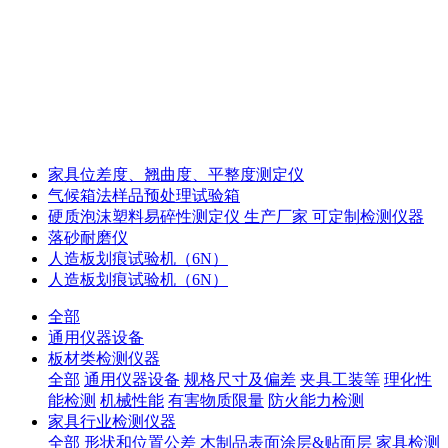
家具位差度、翘曲度、平整度测定仪
气候箱法样品预处理试验箱
硬质泡沫塑料易碎性测定仪 生产厂家 可定制检测仪器
落砂耐磨仪
人造板划痕试验机（6N）
人造板划痕试验机（6N）
全部
通用仪器设备
板材类检测仪器
全部
通用仪器设备
规格尺寸及偏差
夹具工装等
理化性
能检测
机械性能
有害物质限量
防火能力检测
家具行业检测仪器
全部
形状和位置公差
木制品表面涂层&贴面层
家具检测