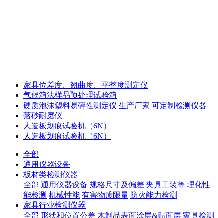
家具位差度、翘曲度、平整度测定仪
气候箱法样品预处理试验箱
硬质泡沫塑料易碎性测定仪 生产厂家 可定制检测仪器
落砂耐磨仪
人造板划痕试验机（6N）
人造板划痕试验机（6N）
全部
通用仪器设备
板材类检测仪器
全部
通用仪器设备
规格尺寸及偏差
夹具工装等
理化性
能检测
机械性能
有害物质限量
防火能力检测
家具行业检测仪器
全部
形状和位置公差
木制品表面涂层&贴面层
家具检测