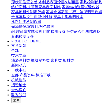
形状和位置公差
木制品表面涂层&贴面层
家具检测辅具
纺织面料/皮革等家具覆面材料
家具结构强度试验仪器
家具塑料件测定仪器
家具金属喷漆（塑）涂层测定仪器
金属家具拉手耐腐蚀性能
家具力学检测设备
涂料油漆检测仪器
光泽度仪/雾度计/对色箱等
耐划/耐摩擦试验机
门窗检测设备
疲劳耐久性测试设备
其他检测设备
PRODUCT DEMO
文章新闻
全部
技术文章
油漆涂料类
橡胶塑料类
家具类
板材类
新闻动态
下载中心
全部
产品资料
标准下载
机械性能
招贤纳士
合作客户
联系我们
繁体