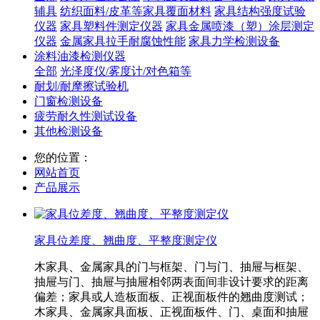
辅具
纺织面料/皮革等家具覆面材料
家具结构强度试验
仪器
家具塑料件测定仪器
家具金属喷漆（塑）涂层测定
仪器
金属家具拉手耐腐蚀性能
家具力学检测设备
涂料油漆检测仪器
全部
光泽度仪/雾度计/对色箱等
耐划/耐摩擦试验机
门窗检测设备
疲劳耐久性测试设备
其他检测设备
您的位置：
网站首页
产品展示
家具位差度、翘曲度、平整度测定仪
木家具、金属家具的门与框架、门与门、抽屉与框架、
抽屉与门、抽屉与抽屉相邻两表面间非设计要求的距离
偏差；家具或人造板面板、正视面板件的翘曲度测试；
木家具、金属家具面板、正视面板件、门、桌面和抽屉