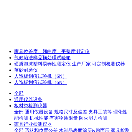
家具位差度、翘曲度、平整度测定仪
气候箱法样品预处理试验箱
硬质泡沫塑料易碎性测定仪 生产厂家 可定制检测仪器
落砂耐磨仪
人造板划痕试验机（6N）
人造板划痕试验机（6N）
全部
通用仪器设备
板材类检测仪器
全部
通用仪器设备
规格尺寸及偏差
夹具工装等
理化性
能检测
机械性能
有害物质限量
防火能力检测
家具行业检测仪器
全部
形状和位置公差
木制品表面涂层&贴面层
家具检测