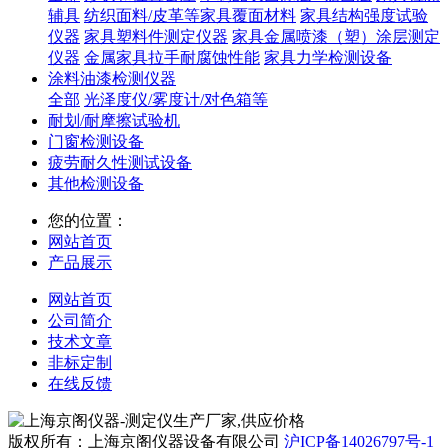
辅具
纺织面料/皮革等家具覆面材料
家具结构强度试验
仪器
家具塑料件测定仪器
家具金属喷漆（塑）涂层测定
仪器
金属家具拉手耐腐蚀性能
家具力学检测设备
涂料油漆检测仪器
全部
光泽度仪/雾度计/对色箱等
耐划/耐摩擦试验机
门窗检测设备
疲劳耐久性测试设备
其他检测设备
您的位置：
网站首页
产品展示
网站首页
公司简介
技术文章
非标定制
在线反馈
版权所有：上海京阁仪器设备有限公司
沪ICP备14026797号-1