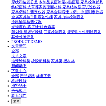
形状和位置公差
木制品表面涂层&贴面层
家具检测辅具
纺织面料/皮革等家具覆面材料
家具结构强度试验仪器
家具塑料件测定仪器
家具金属喷漆（塑）涂层测定仪器
金属家具拉手耐腐蚀性能
家具力学检测设备
涂料油漆检测仪器
光泽度仪/雾度计/对色箱等
耐划/耐摩擦试验机
门窗检测设备
疲劳耐久性测试设备
其他检测设备
PRODUCT DEMO
文章新闻
全部
技术文章
油漆涂料类
橡胶塑料类
家具类
板材类
新闻动态
下载中心
全部
产品资料
标准下载
机械性能
招贤纳士
合作客户
联系我们
繁体