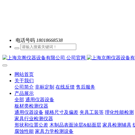
电话号码
18018668538
网站首页
关于我们
公司简介
非标定制
在线反馈
售后服务
产品展示
全部
通用仪器设备
板材类检测仪器
通用仪器设备
规格尺寸及偏差
夹具工装等
理化性能检测
家具行业检测仪器
形状和位置公差
木制品表面涂层&贴面层
家具检测辅具
腐蚀性能
家具力学检测设备