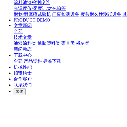
涂料油漆检测仪器
光泽度仪/雾度计/对色箱等
耐划/耐摩擦试验机
门窗检测设备
疲劳耐久性测试设备
其
PRODUCT DEMO
文章新闻
全部
技术文章
油漆涂料类
橡胶塑料类
家具类
板材类
新闻动态
下载中心
全部
产品资料
标准下载
机械性能
招贤纳士
合作客户
联系我们
繁体