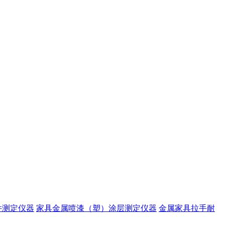
件测定仪器
家具金属喷漆（塑）涂层测定仪器
金属家具拉手耐