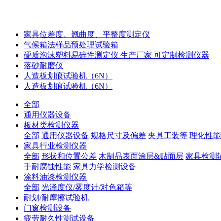
家具位差度、翘曲度、平整度测定仪
气候箱法样品预处理试验箱
硬质泡沫塑料易碎性测定仪 生产厂家 可定制检测仪器
落砂耐磨仪
人造板划痕试验机（6N）
人造板划痕试验机（6N）
全部
通用仪器设备
板材类检测仪器
全部
通用仪器设备
规格尺寸及偏差
夹具工装等
理化性能
家具行业检测仪器
全部
形状和位置公差
木制品表面涂层&贴面层
家具检测
手耐腐蚀性能
家具力学检测设备
涂料油漆检测仪器
全部
光泽度仪/雾度计/对色箱等
耐划/耐摩擦试验机
门窗检测设备
疲劳耐久性测试设备