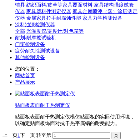
辅具
纺织面料/皮革等家具覆面材料
家具结构强度试验
仪器
家具塑料件测定仪器
家具金属喷漆（塑）涂层测定
仪器
金属家具拉手耐腐蚀性能
家具力学检测设备
涂料油漆检测仪器
全部
光泽度仪/雾度计/对色箱等
耐划/耐摩擦试验机
门窗检测设备
疲劳耐久性测试设备
其他检测设备
您的位置：
网站首页
产品展示
贴面板表面耐干热测定仪
贴面板表面耐干热测定仪模仿贴面板的实际使用环境，
以确定贴面板饰面对抗干热平底锅的耐受能力。
上一页
1
下一页
转至第