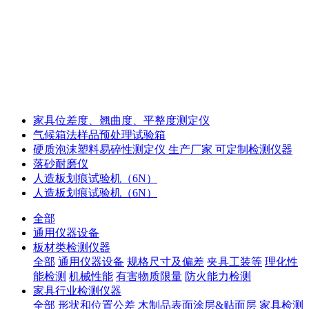
家具位差度、翘曲度、平整度测定仪
气候箱法样品预处理试验箱
硬质泡沫塑料易碎性测定仪 生产厂家 可定制检测仪器
落砂耐磨仪
人造板划痕试验机（6N）
人造板划痕试验机（6N）
全部
通用仪器设备
板材类检测仪器
全部
通用仪器设备
规格尺寸及偏差
夹具工装等
理化性
能检测
机械性能
有害物质限量
防火能力检测
家具行业检测仪器
全部
形状和位置公差
木制品表面涂层&贴面层
家具检测