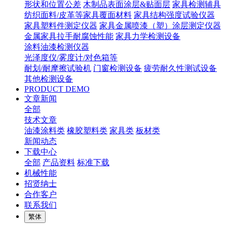
形状和位置公差
木制品表面涂层&贴面层
家具检测辅具
纺织面料/皮革等家具覆面材料
家具结构强度试验仪器
家具塑料件测定仪器
家具金属喷漆（塑）涂层测定仪器
金属家具拉手耐腐蚀性能
家具力学检测设备
涂料油漆检测仪器
光泽度仪/雾度计/对色箱等
耐划/耐摩擦试验机
门窗检测设备
疲劳耐久性测试设备
其他检测设备
PRODUCT DEMO
文章新闻
全部
技术文章
油漆涂料类
橡胶塑料类
家具类
板材类
新闻动态
下载中心
全部
产品资料
标准下载
机械性能
招贤纳士
合作客户
联系我们
繁体