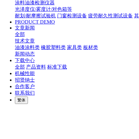
涂料油漆检测仪器
光泽度仪/雾度计/对色箱等
耐划/耐摩擦试验机
门窗检测设备
疲劳耐久性测试设备
其
PRODUCT DEMO
文章新闻
全部
技术文章
油漆涂料类
橡胶塑料类
家具类
板材类
新闻动态
下载中心
全部
产品资料
标准下载
机械性能
招贤纳士
合作客户
联系我们
繁体