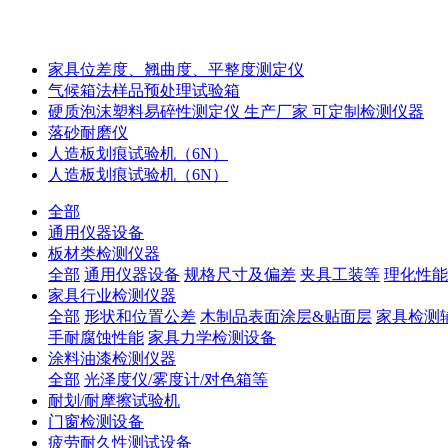
家具位差度、翘曲度、平整度测定仪
气候箱法样品预处理试验箱
硬质泡沫塑料易碎性测定仪 生产厂家 可定制检测仪器
落砂耐磨仪
人造板划痕试验机（6N）
人造板划痕试验机（6N）
全部
通用仪器设备
板材类检测仪器
全部
通用仪器设备
规格尺寸及偏差
夹具工装等
理化性能
家具行业检测仪器
全部
形状和位置公差
木制品表面涂层&贴面层
家具检测
手耐腐蚀性能
家具力学检测设备
涂料油漆检测仪器
全部
光泽度仪/雾度计/对色箱等
耐划/耐摩擦试验机
门窗检测设备
疲劳耐久性测试设备