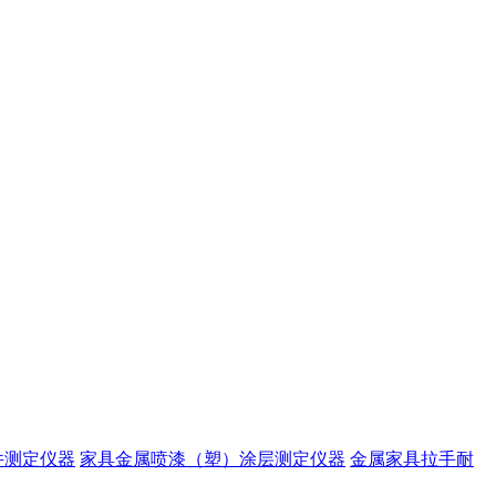
件测定仪器
家具金属喷漆（塑）涂层测定仪器
金属家具拉手耐