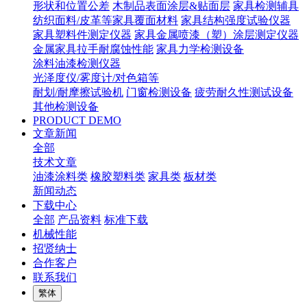
形状和位置公差
木制品表面涂层&贴面层
家具检测辅具
纺织面料/皮革等家具覆面材料
家具结构强度试验仪器
家具塑料件测定仪器
家具金属喷漆（塑）涂层测定仪器
金属家具拉手耐腐蚀性能
家具力学检测设备
涂料油漆检测仪器
光泽度仪/雾度计/对色箱等
耐划/耐摩擦试验机
门窗检测设备
疲劳耐久性测试设备
其他检测设备
PRODUCT DEMO
文章新闻
全部
技术文章
油漆涂料类
橡胶塑料类
家具类
板材类
新闻动态
下载中心
全部
产品资料
标准下载
机械性能
招贤纳士
合作客户
联系我们
繁体