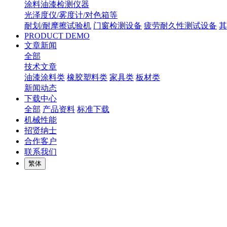
涂料油漆检测仪器
光泽度仪/雾度计/对色箱等
耐划/耐摩擦试验机
门窗检测设备
疲劳耐久性测试设备
其
PRODUCT DEMO
文章新闻
全部
技术文章
油漆涂料类
橡胶塑料类
家具类
板材类
新闻动态
下载中心
全部
产品资料
标准下载
机械性能
招贤纳士
合作客户
联系我们
繁体