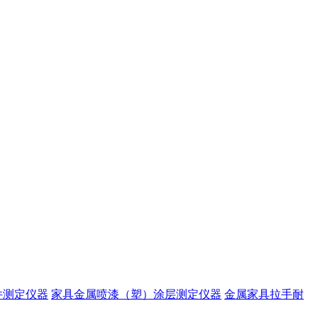
件测定仪器
家具金属喷漆（塑）涂层测定仪器
金属家具拉手耐