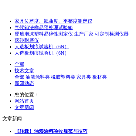
家具位差度、翘曲度、平整度测定仪
气候箱法样品预处理试验箱
硬质泡沫塑料易碎性测定仪 生产厂家 可定制检测仪器
落砂耐磨仪
人造板划痕试验机（6N）
人造板划痕试验机（6N）
全部
技术文章
全部
油漆涂料类
橡胶塑料类
家具类
板材类
新闻动态
您的位置：
网站首页
文章新闻
文章新闻
【转载】油漆涂料验收规范与技巧