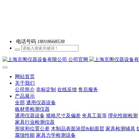
电话号码
18018668538
网站首页
关于我们
公司简介
非标定制
在线反馈
售后服务
产品展示
全部
通用仪器设备
板材类检测仪器
通用仪器设备
规格尺寸及偏差
夹具工装等
理化性能检测
家具行业检测仪器
形状和位置公差
木制品表面涂层&贴面层
家具检测辅具
腐蚀性能
家具力学检测设备