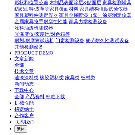
形状和位置公差
木制品表面涂层&贴面层
家具检测辅具
纺织面料/皮革等家具覆面材料
家具结构强度试验仪器
家具塑料件测定仪器
家具金属喷漆（塑）涂层测定仪器
金属家具拉手耐腐蚀性能
家具力学检测设备
涂料油漆检测仪器
光泽度仪/雾度计/对色箱等
耐划/耐摩擦试验机
门窗检测设备
疲劳耐久性测试设备
其他检测设备
PRODUCT DEMO
文章新闻
全部
技术文章
油漆涂料类
橡胶塑料类
家具类
板材类
新闻动态
下载中心
全部
产品资料
标准下载
机械性能
招贤纳士
合作客户
联系我们
繁体