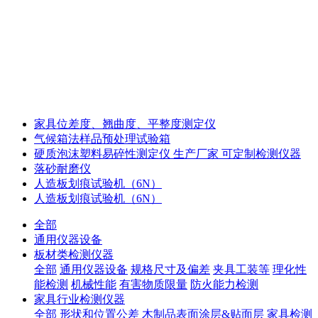
家具位差度、翘曲度、平整度测定仪
气候箱法样品预处理试验箱
硬质泡沫塑料易碎性测定仪 生产厂家 可定制检测仪器
落砂耐磨仪
人造板划痕试验机（6N）
人造板划痕试验机（6N）
全部
通用仪器设备
板材类检测仪器
全部
通用仪器设备
规格尺寸及偏差
夹具工装等
理化性
能检测
机械性能
有害物质限量
防火能力检测
家具行业检测仪器
全部
形状和位置公差
木制品表面涂层&贴面层
家具检测