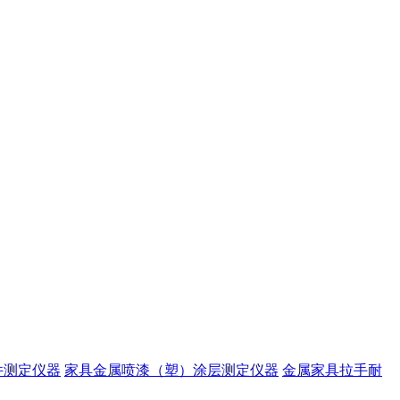
件测定仪器
家具金属喷漆（塑）涂层测定仪器
金属家具拉手耐