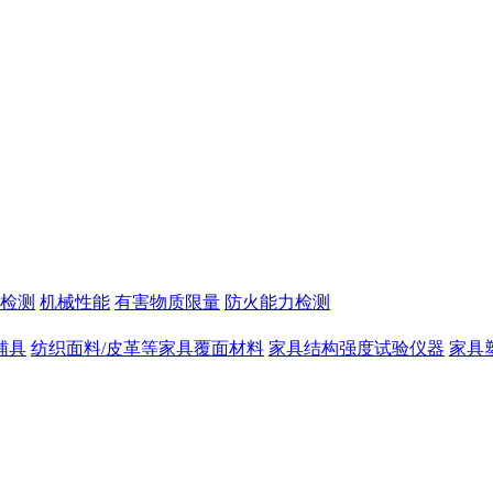
检测
机械性能
有害物质限量
防火能力检测
辅具
纺织面料/皮革等家具覆面材料
家具结构强度试验仪器
家具