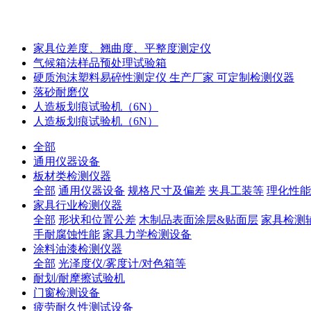
家具位差度、翘曲度、平整度测定仪
气候箱法样品预处理试验箱
硬质泡沫塑料易碎性测定仪 生产厂家 可定制检测仪器
落砂耐磨仪
人造板划痕试验机（6N）
人造板划痕试验机（6N）
全部
通用仪器设备
板材类检测仪器
全部
通用仪器设备
规格尺寸及偏差
夹具工装等
理化性能
家具行业检测仪器
全部
形状和位置公差
木制品表面涂层&贴面层
家具检测
手耐腐蚀性能
家具力学检测设备
涂料油漆检测仪器
全部
光泽度仪/雾度计/对色箱等
耐划/耐摩擦试验机
门窗检测设备
疲劳耐久性测试设备