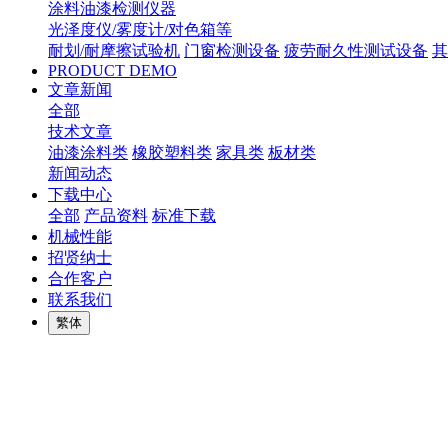
涂料油漆检测仪器
光泽度仪/雾度计/对色箱等
耐划/耐摩擦试验机
门窗检测设备
疲劳耐久性测试设备
其
PRODUCT DEMO
文章新闻
全部
技术文章
油漆涂料类
橡胶塑料类
家具类
板材类
新闻动态
下载中心
全部
产品资料
标准下载
机械性能
招贤纳士
合作客户
联系我们
繁体