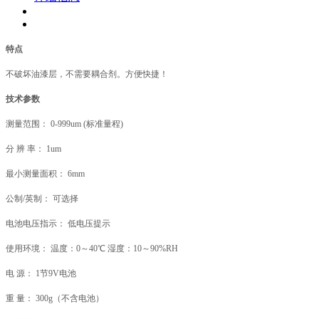
特点
不破坏油漆层，不需要耦合剂。方便快捷！
技术参数
测量范围： 0-999um (标准量程)
分 辨 率： 1um
最小测量面积： 6mm
公制/英制： 可选择
电池电压指示： 低电压提示
使用环境： 温度：0～40℃ 湿度：10～90%RH
电 源： 1节9V电池
重 量： 300g（不含电池）