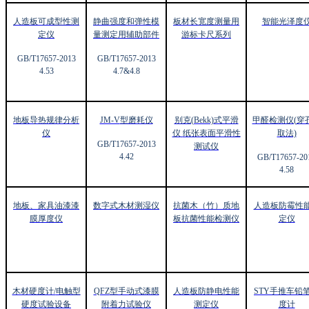
人造板可成型性测
静曲强度和弹性模
板材长宽度测量用
智能光泽度
定仪
量测定用辅助部件
游标卡尺系列
GB/T17657-2013
GB/T17657-2013
4.53
4.7&4.8
地板导热规律分析
JM-V
型磨耗仪
别克(Bekk)
式平滑
甲醛检测仪(
穿
仪
仪
纸张表面平滑性
取法)
GB/T17657-2013
测试仪
4.42
GB/T17657-20
4.58
地板、家具油漆漆
数字式木材测湿仪
抗菌木（竹）质地
人造板防霉性
膜厚度仪
板抗菌性能检测仪
定仪
木材硬度计/
电触型
QFZ
型手动式漆膜
人造板防静电性能
STY
手推车铅
硬度试验设备
附着力试验仪
测定仪
度计