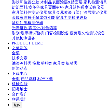
形状和位置公差
木制品表面涂层&贴面层
家具检测辅具
纺织面料/皮革等家具覆面材料
家具结构强度试验仪器
家具塑料件测定仪器
家具金属喷漆（塑）涂层测定仪器
金属家具拉手耐腐蚀性能
家具力学检测设备
涂料油漆检测仪器
光泽度仪/雾度计/对色箱等
耐划/耐摩擦试验机
门窗检测设备
疲劳耐久性测试设备
其他检测设备
PRODUCT DEMO
文章新闻
全部
技术文章
油漆涂料类
橡胶塑料类
家具类
板材类
新闻动态
下载中心
全部
产品资料
标准下载
机械性能
招贤纳士
合作客户
联系我们
繁体