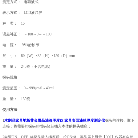
测定方式： 电磁波式
表示方式： LCD液晶屏
种 类： 15
误差补正： －100～0～＋100
电 源： 9V电池1节
尺 寸： 80（W）×35（H）×150（D）mm
重 量： 245克（不含电池）
探头规格
测定范围： 0～999μm/0～40mil
重 量： 130克
使用方法
1
木制品家具地板非金属品油漆厚度仪 家具表面漆膜厚度测定仪
探头的连接、取下
连接：将需要的探头的插头轻轻插入本体的探头插座；
2电源ON、OFF 将探头插入插座后，按ON键，液晶屏上显示【000】仪器有自动