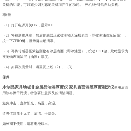
关机的功能，可以减少因为忘记关机而产生的功耗。 开机8分钟后自动关机。
3测量
（1）打开电源开关ON，显示000；
（2）将被测物悬空，然后传感器压紧被测物无涂层表面（即被测油漆板反面），
按一下ZERO键，显示屏自动清零。
（3）再将传感器压紧被测物有涂层表面（即涂漆面），按动TEST键，此时显示为
被测物表面涂层（油漆）厚度。
（4）如再次测量时，请重复上述（2）、（3）
保养
木制品家具地板非金属品油漆厚度仪 家具表面漆膜厚度测定仪
使用后请
用软布擦干污渍，特别要注意探头的清洁问题。
避免冲击，直射阳光，高温，高湿。
请将仪器放于无尘、清洁、干燥处。
如长期不使用，请将电池取出。