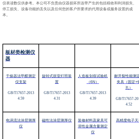
仪表读数仅供参考。本公司不负责由仪器损坏所连带产生的包括税收和利润损失、
停工损失、设备功能的丢失以及任何您的客户所要求的代用设备或服务设置的成
本。
板材类检测仪
器
干燥器法甲醛测定
旋转式鼓室灯照装
人造板划痕试验机
耐开裂性能测
仪支架
置
（6N
）
夹具（固定+
孔）
GB/T17657-2013
GB/T17657-2013
GB/T17657-2013
4.59
4.31
4.39
GB/T17657-20
4.52
电涡流法涂层测厚
磁性法涂层测厚仪
装修材料及家具可
高精度电子天
仪
溶性金属含量测定
仪