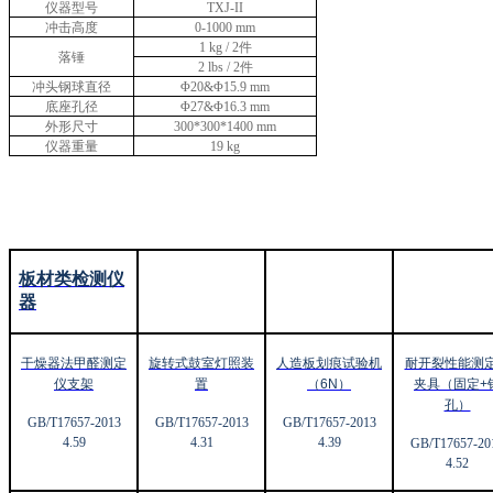
仪器型号
TXJ-II
冲击高度
0-1000 mm
1 kg / 2
件
落锤
2 lbs / 2
件
冲头钢球直径
Φ
20
&
Φ15.9 mm
底座孔径
Φ
27
&
Φ16.3 mm
外形尺寸
30
0*
30
0*
1400
mm
仪器重量
19 kg
板材类检测仪
器
干燥器法甲醛测定
旋转式鼓室灯照装
人造板划痕试验机
耐开裂性能测
仪支架
置
（6N
）
夹具（固定+
孔）
GB/T17657-2013
GB/T17657-2013
GB/T17657-2013
4.59
4.31
4.39
GB/T17657-20
4.52