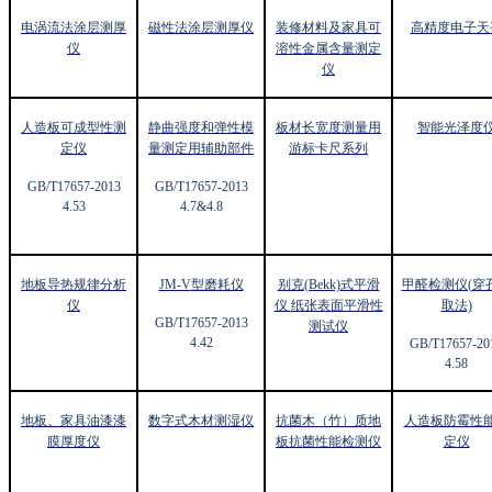
电涡流法涂层测厚
磁性法涂层测厚仪
装修材料及家具可
高精度电子天
仪
溶性金属含量测定
仪
人造板可成型性测
静曲强度和弹性模
板材长宽度测量用
智能光泽度
定仪
量测定用辅助部件
游标卡尺系列
GB/T17657-2013
GB/T17657-2013
4.53
4.7&4.8
地板导热规律分析
JM-V
型磨耗仪
别克(Bekk)
式平滑
甲醛检测仪(
穿
仪
仪
纸张表面平滑性
取法)
GB/T17657-2013
测试仪
4.42
GB/T17657-20
4.58
地板、家具油漆漆
数字式木材测湿仪
抗菌木（竹）质地
人造板防霉性
膜厚度仪
板抗菌性能检测仪
定仪