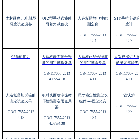
木材硬度计/
电触型
QFZ
型手动式漆膜
人造板防静电性能
STY
手推车铅
硬度试验设备
附着力试验仪
测定仪
度计
GB/T17657-2013
GB/T17657-20
4.54
4.57
邵氏硬度计
人造板表面胶合强
人造板内结合强度
人造板握钉力
度的测定试验夹具
的测定试验夹具
的测定试验夹
GB/T17657-2013
GB/T17657-2013
GB/T17657-20
4.15&4.16
4.11
4.21
人造板剪切试验的
板材表面耐冷热循
尺寸稳定性测定仪
管状炉
测定试验夹具
环性能测定用金属
组件----
固定夹具
GB/T17657-20
架
4.27
GB/T17657-2013
GB/T17657-2013
4.18
4.34
GB/T17657-2013
4.37&4.38