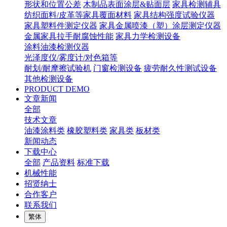
形状和位置公差
木制品表面涂层&贴面层
家具检测辅具
纺织面料/皮革等家具覆面材料
家具结构强度试验仪器
家具塑料件测定仪器
家具金属喷漆（塑）涂层测定仪器
金属家具拉手耐腐蚀性能
家具力学检测设备
涂料油漆检测仪器
光泽度仪/雾度计/对色箱等
耐划/耐摩擦试验机
门窗检测设备
疲劳耐久性测试设备
其他检测设备
PRODUCT DEMO
文章新闻
全部
技术文章
油漆涂料类
橡胶塑料类
家具类
板材类
新闻动态
下载中心
全部
产品资料
标准下载
机械性能
招贤纳士
合作客户
联系我们
繁体