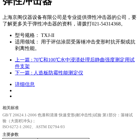
弹性冲击器
上海京阁仪器设备有限公司是专业提供弹性冲击器的公司，要
了解更多关于弹性冲击器的资料，请拨打021-54314368。
型号规格：
TXJ-II
适用领域：
用于评估涂层受落锤冲击变形时抗开裂或抗
剥离性能。
上一篇
: 70℃和100℃水中浸渍处理后静曲强度测定用试
件支架
下一篇
: 人造板防霉性能测定仪
详细信息
相关标准
GB/T 20624.1-2006
色漆和清漆
快速变形
(
耐冲击性
)
试验
第
1
部分：落锤试
验（大面积冲头
)
；
ISO 6272-1:2002
、
ASTM D2794-93
主要参数