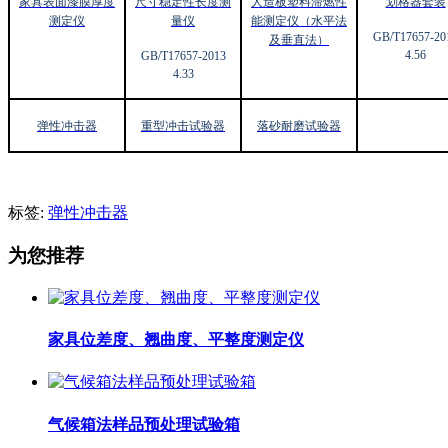
家具表面漆膜厚度
尺寸稳定性长度测
人造板塑料滞燃性
划格器套装
测定仪
量仪
能测定仪（水平法
GB/T17657-20
及垂直法）
4.56
GB/T17657-2013
4.33
弹性冲击器
重型冲击试验器
落砂耐磨试验器
标签:
弹性冲击器
为您推荐
家具位差度、翘曲度、平整度测定仪
气候箱法样品预处理试验箱